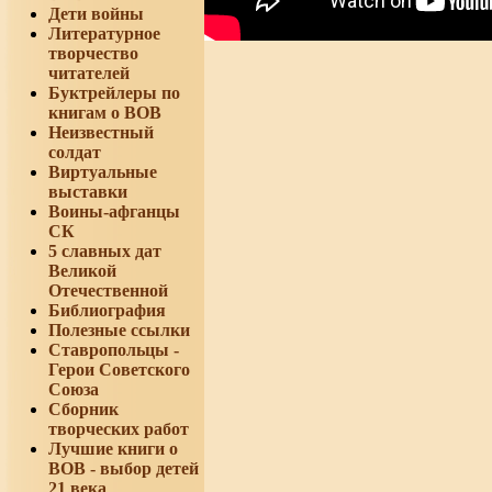
Дети войны
Литературное
творчество
читателей
Буктрейлеры по
книгам о ВОВ
Неизвестный
солдат
Виртуальные
выставки
Воины-афганцы
СК
5 славных дат
Великой
Отечественной
Библиография
Полезные ссылки
Ставропольцы -
Герои Советского
Союза
Сборник
творческих работ
Лучшие книги о
ВОВ - выбор детей
21 века