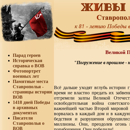
Великой П
Парад героев
Историческая
"Погружение в прошлое - 
справка о ВОВ
Фотопортрет
военных лет
Памятные места
Ставрополья -
Всё дальше уходят вглубь истории 
страницы истории
время не властно предать их забвен
ВОВ
отгремели залпы Великой Отечес
1418 дней Победы
освободительная война советско
в архивных
важнейшей частью Второй мировой в
документах
ворвалась в каждый дом и в кажду
Писатели
бедствия и разрушения обрушили
Ставрополья о
миллионы. Они, преодолев огонь и
ВОВ
порабощения. Они победили!