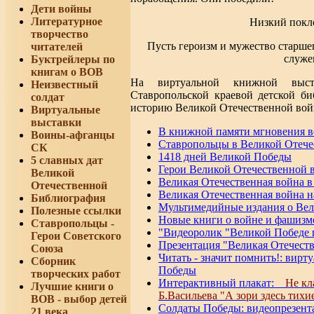
Дети войны
Литературное
Низкий покл
творчество
Пусть героизм и мужество старше
читателей
служе
Буктрейлеры по
книгам о ВОВ
На виртуальной книжной выст
Неизвестный
Ставропольской краевой детской би
солдат
историю Великой Отечественной войны
Виртуальные
выставки
В книжной памяти мгновения 
Воины-афганцы
Ставропольцы в Великой Отече
СК
1418 дней Великой Победы
5 славных дат
Герои Великой Отечественной 
Великой
Великая Отечественная война в
Отечественной
Великая Отечественная война н
Библиография
Мультимедийные издания о Вел
Полезные ссылки
Новые книги о войне и фашизме
Ставропольцы -
"Видеоролик "Великой Победе п
Герои Советского
Презентация "Великая Отечеств
Союза
Читать - значит помнить!: вирт
Сборник
Победы
творческих работ
Интерактивный плакат:
Не кл
Лучшие книги о
Б.Васильева "А зори здесь тихи
ВОВ - выбор детей
Солдаты Победы: видеопрезент
21 века