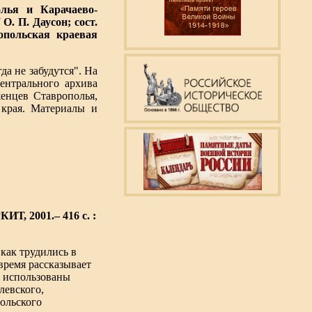
лья и Карачаево-
 О. П. Даусон; сост.
опольская краевая
да не забудутся". На
ентрального архива
енцев Ставрополья,
края. Материалы и
ИТ, 2001.– 416 с. :
как трудились в
 время рассказывает
е использованы
левского,
ольского