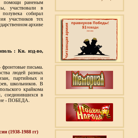
ию помощи раненым
ны, участвовали в
 полувека собирал
ия участников тех
ударственном архиве
ополь : Кн. изд-во,
- фронтовые письма.
вства людей разных
тизан, партийных и
оев, школьников. В
польского крайкома
й, соединившихся в
тие - ПОБЕДА.
и (1938-1988 гг)