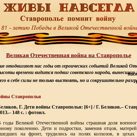
Великая Отечественная война на Ставрополье
ше отодвигают нас годы от героических событий Великой От
высоты времени видится подвиг советского народа, вынесшего 
тяж
го в себе силы не только выстоять, но и сокрушительно разг
войны Ставрополья
еликов, Г. Дети войны Ставрополья: [6+] / Г. Беликов.– Ста
013.– 148 с. : фотоил.
В годы Великой Отечественной войны страшная доля военног
ному поколению. Дети и подростки, заменив отцов, матерей
ушедших на фронт, трудились на полях колхозов, в цехах 