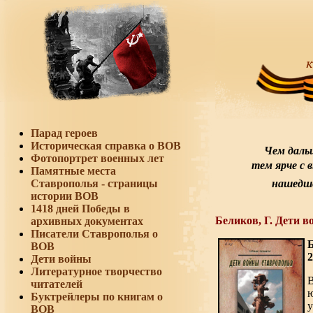
Парад героев
Историческая справка о ВОВ
Чем даль
Фотопортрет военных лет
тем ярче с 
Памятные места
Ставрополья - страницы
нашедше
истории ВОВ
1418 дней Победы в
Беликов, Г. Дети 
архивных документах
Писатели Ставрополья о
Б
ВОВ
2
Дети войны
Литературное творчество
читателей
ю
Буктрейлеры по книгам о
ВОВ