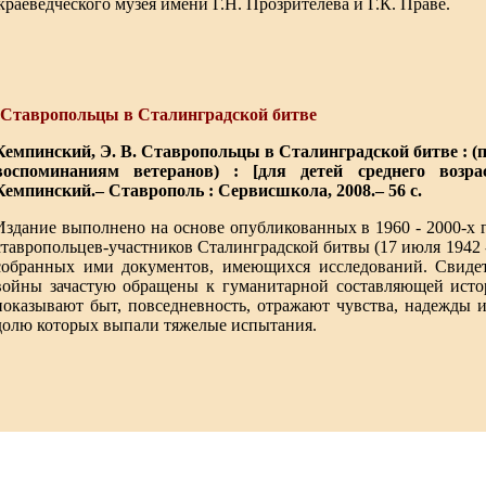
краеведческого музея имени Г.Н. Прозрителева и Г.К. Праве.
. Ставропольцы в Сталинградской битве
Кемпинский, Э. В. Ставропольцы в Сталинградской битве : 
воспоминаниям ветеранов) : [для детей среднего возра
Кемпинский.– Ставрополь : Сервисшкола, 2008.– 56 с.
Издание выполнено на основе опубликованных в 1960 - 2000-х
ставропольцев-участников Сталинградской битвы (17 июля 1942 - 
собранных ими документов, имеющихся исследований. Свидет
войны зачастую обращены к гуманитарной составляющей истор
показывают быт, повседневность, отражают чувства, надежды 
долю которых выпали тяжелые испытания.