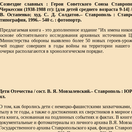
Созвездие славных : Герои Советского Союза Ставропо
Черкессии (1938-1988 гг): [для детей среднего возраста 9-14] /
В. Остапенко; худ. С. Д. Солдатов.– Ставрополь : Ставр
типография, 1996.– 540 с. : фотопортр.
Предлагаемая книга - это дополненное издание "Их имена никог
основе обстоятельного исследования архивных источников Ц
Министерства обороны выявлено более 50 новых героев-урож
чей подвиг совершен в годы войны на территории нашего 
очерки располагаются в хронологическом порядке.
Дети Отечества / сост. В. Я. Мовзалевский.– Ставрополь : ЮРК
ил.
О том, как боролись дети с немецко-фашистскими захватчиками, 
тылу в те годы, а также о достижениях их сверстников в мирное
эта книга, основанная на подлинных событиях и фактах. В книг
документальные и фотоматериалы из личного архива В.Я. Мовза
Государственного архива Ставропольского края, фондов Ставроп