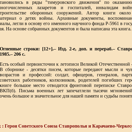
становились в ряды "тимуровского движения" по оказан
многочисленных лазаретов и госпиталей, инвалидам вой
строительстве оборонных сооружений. Автор книги около
материал о детях войны. Архивные документы, воспоминан
иалы, легли в основу его именного научного фонда Р-5961 в гос
ая. На основе собранных документов и была написана эта книга.
Огненные строки: [12+].– Изд. 2-е, доп. и перераб.– Ставр
1985.– 206 с.
Есть особый первоисточни к летописи Великой Отечественной 
В сборнике - десятки писем, которые передают мысли и чу
возрастов и профессий: солдат, офицеров, генералов, пар
советских работников, колхозников, родителей погибших гер
книге большое место отводится фронтовой переписке Ставро
ВКП(б). Письма военных лет запечатлели тысячи мгновени
очень большое и значительное для нашей памяти и судьбы поня
 : Герои Советского Союза Ставрополья и Карачаево-Черкесси