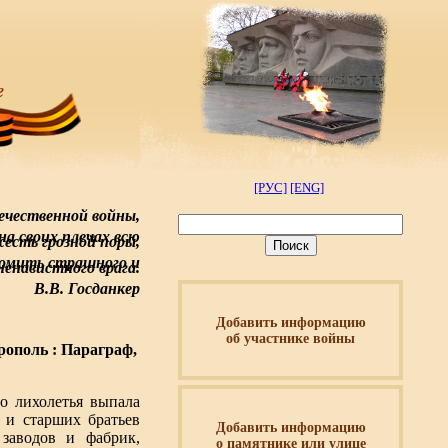
[РУС]
[ENG]
ечественной войны,
на своих плечах всю
есть грозной поры,
ромить страшного и
ненавистного врага.
В.В. Госданкер
Добавить информацию
об участнике войны
врополь : Параграф,
о лихолетья выпала
 и старших братьев
Добавить информацию
заводов и фабрик,
о памятнике или улице