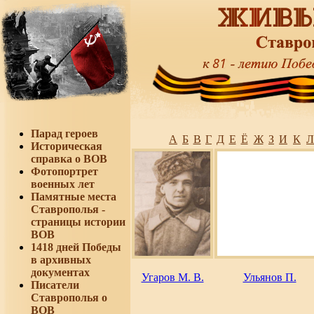
Парад героев
А
Б
В
Г
Д
Е
Ё
Ж
З
И
К
Л
Историческая
справка о ВОВ
Фотопортрет
военных лет
Памятные места
Ставрополья -
страницы истории
ВОВ
1418 дней Победы
в архивных
документах
Угаров М. В.
Ульянов П.
Писатели
Ставрополья о
ВОВ