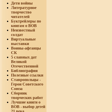
Дети войны
Литературное
творчество
читателей
Буктрейлеры по
книгам о ВОВ
Неизвестный
солдат
Виртуальные
выставки
Воины-афганцы
СК
5 славных дат
Великой
Отечественной
Библиография
Полезные ссылки
Ставропольцы -
Герои Советского
Союза
Сборник
творческих работ
Лучшие книги о
ВОВ - выбор детей
21 века